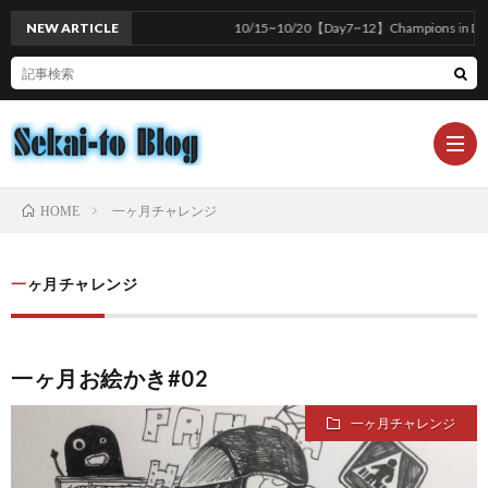
NEW ARTICLE
10/15~10/20【Day7~12】Champions in Divisio
一ヶ月チャレンジ
HOME
ホ
一ヶ月チャレンジ
ー
ブ
一ヶ月お絵かき#02
ム
ロ
一ヶ月チャレンジ
グ