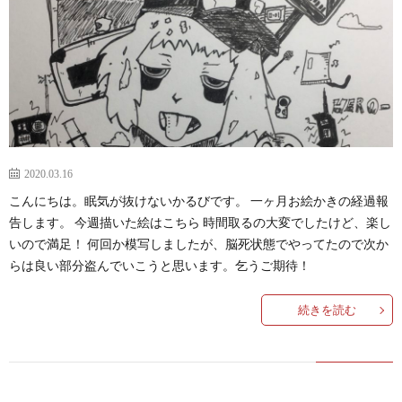
k
プ
ラ
自
2020.03.16
こんにちは。眠気が抜けないかるびです。 一ヶ月お絵かきの経過報
イ
己
管
告します。 今週描いた絵はこちら 時間取るの大変でしたけど、楽し
いので満足！ 何回か模写しましたが、脳死状態でやってたので次か
バ
紹
理
らは良い部分盗んでいこうと思います。乞うご期待！
シ
介
人
続きを読む
ー
室
Yout
ポ
室
Glide