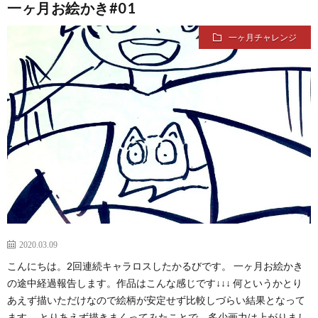
一ヶ月お絵かき#01
リ
作
Ques
一ヶ月チャレンジ
シ
成
ー
サ
イ
ト
集
2020.03.09
こんにちは。2回連続キャラロスしたかるびです。 一ヶ月お絵かき
の途中経過報告します。作品はこんな感じです↓↓↓ 何というかとり
あえず描いただけなので絵柄が安定せず比較しづらい結果となって
ます。 とりあえず描きまくってみたことで、多少画力は上がりまし