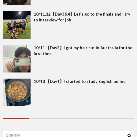
10/11,12【Day3&4】Let’s go to the finals and I try
to interview for job
10/11 【Day2】I got my hair cut in Australia for the
first time
10/10 【Day1】I started to study English online